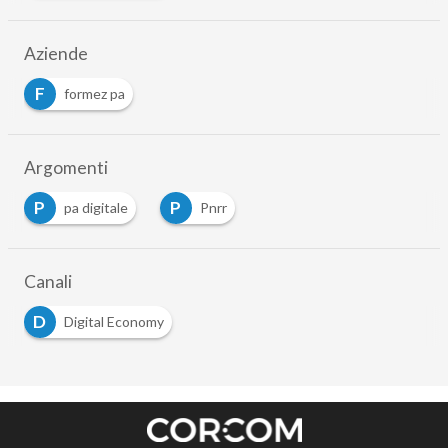
Aziende
F
formez pa
Argomenti
P
P
pa digitale
Pnrr
Canali
D
Digital Economy