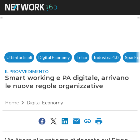
Smart working e PA digitale, 
Ultimi articoli
Digital Economy
Telco
Industria 4.0
SpacEc
IL PROVVEDIMENTO
Smart working e PA digitale, arrivano
le nuove regole organizzative
Home
Digital Economy