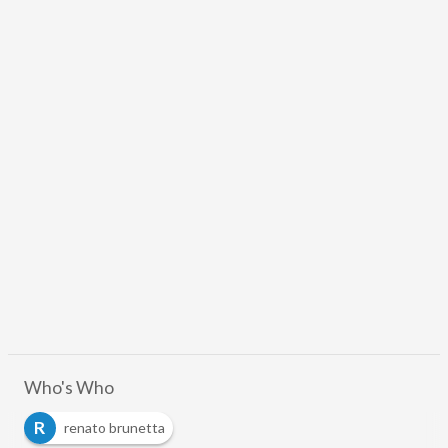
Who's Who
R
renato brunetta