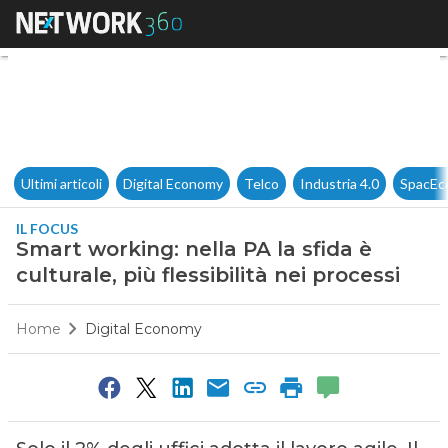
Smart working: nella PA la sfid
Ultimi articoli
Digital Economy
Telco
Industria 4.0
SpacEc
IL FOCUS
Smart working: nella PA la sfida è
culturale, più flessibilità nei processi
Home
Digital Economy