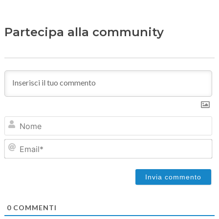
Partecipa alla community
N
Em
0
COMMENTI