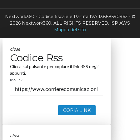
Nextwork360 - Codice fiscale e Partita IVA 13868590962 - ©
2026 Nextwork360. ALL RIGHTS RESERVED. ISP AWS
Mappa del sito
close
Codice Rss
Clicca sul pulsante per copiare il link RSS negli
appunti.
RSS link
COPIA LINK
close