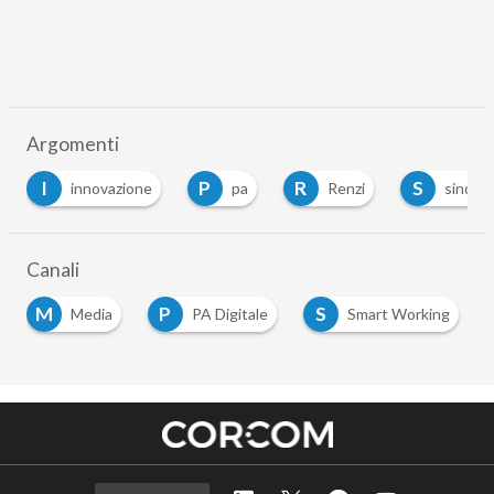
Argomenti
I
P
R
S
innovazione
pa
Renzi
sindacat
Canali
M
P
S
Media
PA Digitale
Smart Working
…