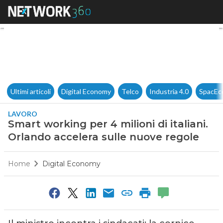
Smart working per 4 milioni di
Ultimi articoli
Digital Economy
Telco
Industria 4.0
SpacEc
LAVORO
Smart working per 4 milioni di italiani.
Orlando accelera sulle nuove regole
Home
Digital Economy