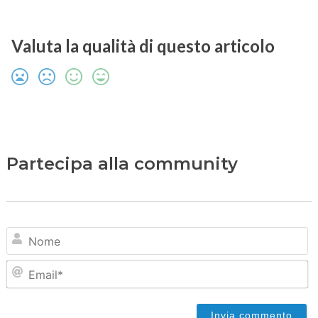
Valuta la qualità di questo articolo
Partecipa alla community
N
Em