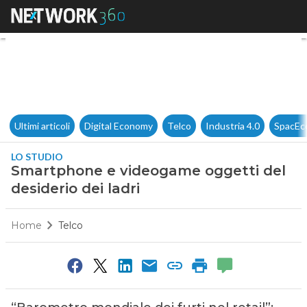
Smartphone e videogame ogget
Ultimi articoli
Digital Economy
Telco
Industria 4.0
SpacEc
LO STUDIO
Smartphone e videogame oggetti del
desiderio dei ladri
Home
Telco