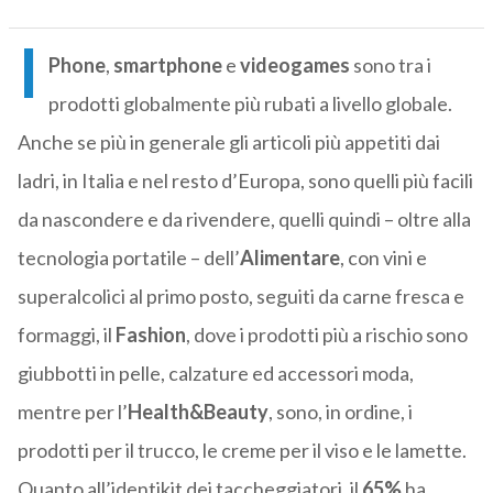
I
Phone
,
smartphone
e
videogames
sono tra i
prodotti globalmente più rubati a livello globale.
Anche se più in generale gli articoli più appetiti dai
ladri, in Italia e nel resto d’Europa, sono quelli più facili
da nascondere e da rivendere, quelli quindi – oltre alla
tecnologia portatile – dell’
Alimentare
, con vini e
superalcolici al primo posto, seguiti da carne fresca e
formaggi, il
Fashion
, dove i prodotti più a rischio sono
giubbotti in pelle, calzature ed accessori moda,
mentre per l’
Health&Beauty
, sono, in ordine, i
prodotti per il trucco, le creme per il viso e le lamette.
Quanto all’identikit dei taccheggiatori, il
65%
ha