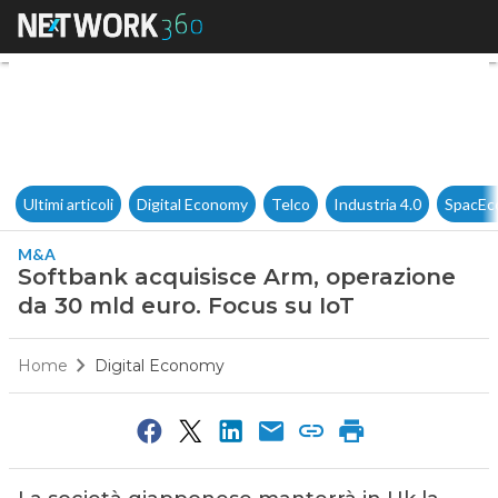
Softbank acquisisce Arm, ope
Ultimi articoli
Digital Economy
Telco
Industria 4.0
SpacEc
M&A
Softbank acquisisce Arm, operazione
da 30 mld euro. Focus su IoT
Home
Digital Economy