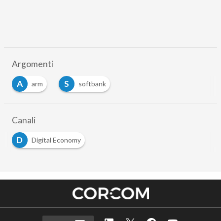
Argomenti
A
S
arm
softbank
Canali
D
Digital Economy