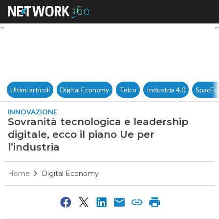
Sovranità tecnologica e leaders
Ultimi articoli
Digital Economy
Telco
Industria 4.0
SpacEc
INNOVAZIONE
Sovranità tecnologica e leadership
digitale, ecco il piano Ue per
l’industria
Home
Digital Economy