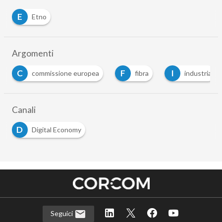
E
Etno
Argomenti
C
F
I
commissione europea
fibra
industria
Canali
D
Digital Economy
Seguici