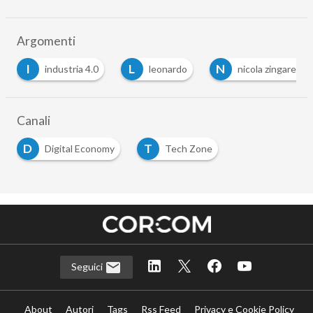
Argomenti
I
L
N
industria 4.0
leonardo
nicola zingaretti
Canali
D
T
Digital Economy
Tech Zone
Seguici
About
Autori
Tags
Rss Feed
Privacy e Cookie Policy