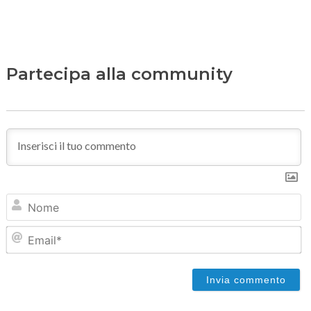
Partecipa alla community
N
Em