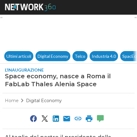
Space economy, nasce a Roma
Ultimi articoli
Digital Economy
Telco
Industria 4.0
SpacEc
L’INAUGURAZIONE
Space economy, nasce a Roma il
FabLab Thales Alenia Space
Home
Digital Economy