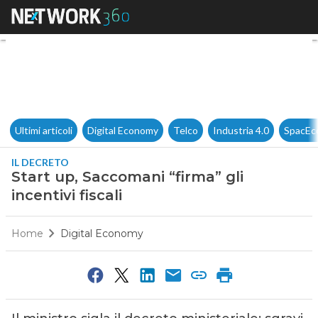
Start up, Saccomani “firma” gli
Ultimi articoli
Digital Economy
Telco
Industria 4.0
SpacEc
IL DECRETO
Start up, Saccomani “firma” gli
incentivi fiscali
Home
Digital Economy