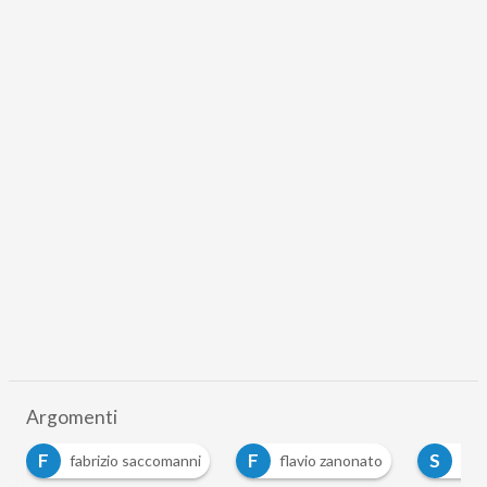
Argomenti
F
F
S
fabrizio saccomanni
flavio zanonato
sta