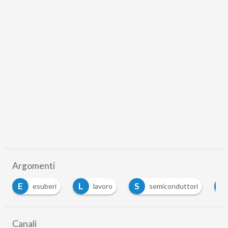
Argomenti
E
L
S
S
esuberi
lavoro
semiconduttori
Canali