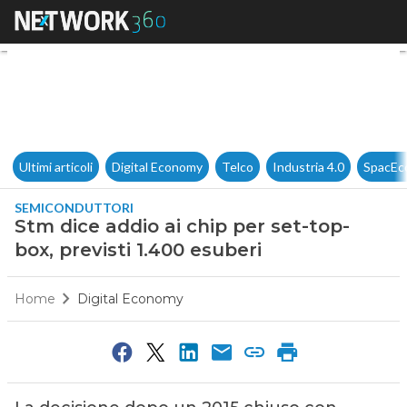
Stm dice addio ai chip per set
Ultimi articoli
Digital Economy
Telco
Industria 4.0
SpacEc
SEMICONDUTTORI
Stm dice addio ai chip per set-top-
box, previsti 1.400 esuberi
Home
Digital Economy