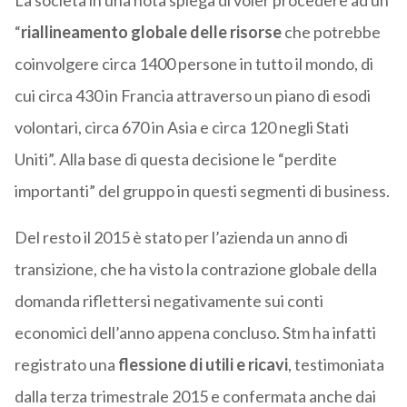
La società in una nota spiega di voler procedere ad un
“
riallineamento globale delle risorse
che potrebbe
coinvolgere circa 1400 persone in tutto il mondo, di
cui circa 430 in Francia attraverso un piano di esodi
volontari, circa 670 in Asia e circa 120 negli Stati
Uniti”. Alla base di questa decisione le “perdite
importanti” del gruppo in questi segmenti di business.
Del resto il 2015 è stato per l’azienda un anno di
transizione, che ha visto la contrazione globale della
domanda riflettersi negativamente sui conti
economici dell’anno appena concluso. Stm ha infatti
registrato una
flessione di utili e ricavi
, testimoniata
dalla terza trimestrale 2015 e confermata anche dai