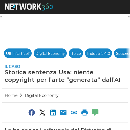
Storica sentenza Usa: niente c
Ultimi articoli
Digital Economy
Telco
Industria 4.0
SpacEc
IL CASO
Storica sentenza Usa: niente
copyright per l’arte “generata” dall’AI
Home
Digital Economy