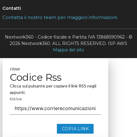
Contatti
Contatta il nostro team per maggiori informazioni
Nextwork360 - Codice fiscale e Partita IVA 13868590962 - ©
2026 Nextwork360. ALL RIGHTS RESERVED. ISP AWS
Mappa del sito
close
Codice Rss
Clicca sul pulsante per copiare il link RSS negli
appunti.
RSS link
COPIA LINK