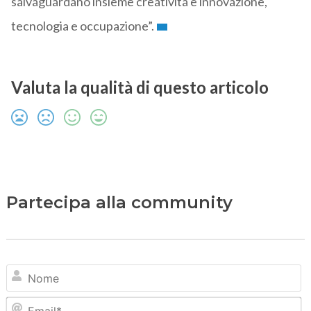
salvaguardano insieme creatività e innovazione,
tecnologia e occupazione”.
Valuta la qualità di questo articolo
Partecipa alla community
N
Em