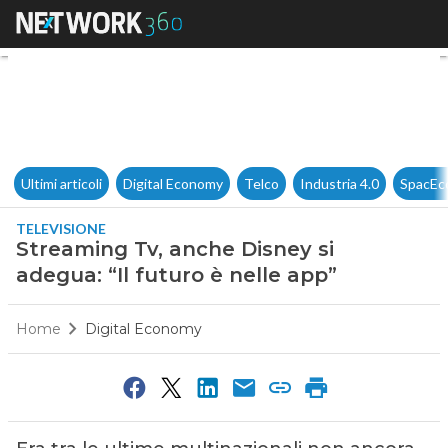
Streaming Tv, anche Disney si 
Ultimi articoli
Digital Economy
Telco
Industria 4.0
SpacEc
TELEVISIONE
Streaming Tv, anche Disney si
adegua: “Il futuro è nelle app”
Home
Digital Economy