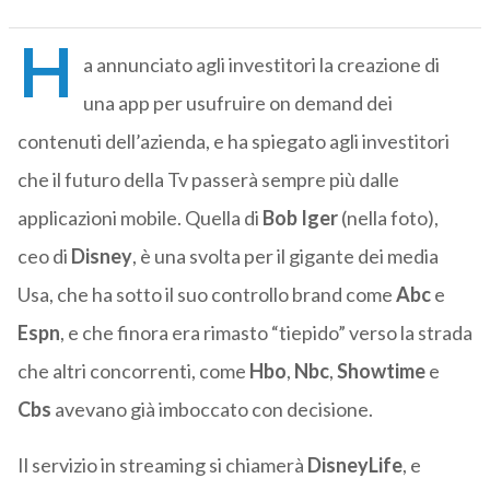
H
a annunciato agli investitori la creazione di
una app per usufruire on demand dei
contenuti dell’azienda, e ha spiegato agli investitori
che il futuro della Tv passerà sempre più dalle
applicazioni mobile. Quella di
Bob
Iger
(nella foto),
ceo di
Disney
, è una svolta per il gigante dei media
Usa, che ha sotto il suo controllo brand come
Abc
e
Espn
, e che finora era rimasto “tiepido” verso la strada
che altri concorrenti, come
Hbo
,
Nbc
,
Showtime
e
Cbs
avevano già imboccato con decisione.
Il servizio in streaming si chiamerà
DisneyLife
, e