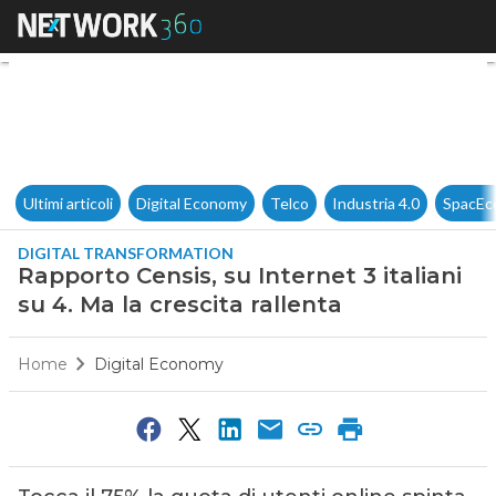
Rapporto Censis, su Internet 3 
Ultimi articoli
Digital Economy
Telco
Industria 4.0
SpacEc
DIGITAL TRANSFORMATION
Rapporto Censis, su Internet 3 italiani
su 4. Ma la crescita rallenta
Home
Digital Economy