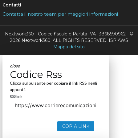
Contatti
Contatta il nostro team per maggiori informazioni
Nextwork360 - Codice fiscale e Partita IVA 13868590962 - ©
2026 Nextwork360. ALL RIGHTS RESERVED. ISP AWS
Mappa del sito
close
Codice Rss
Clicca sul pulsante per copiare il link RSS negli
appunti.
RSS link
COPIA LINK