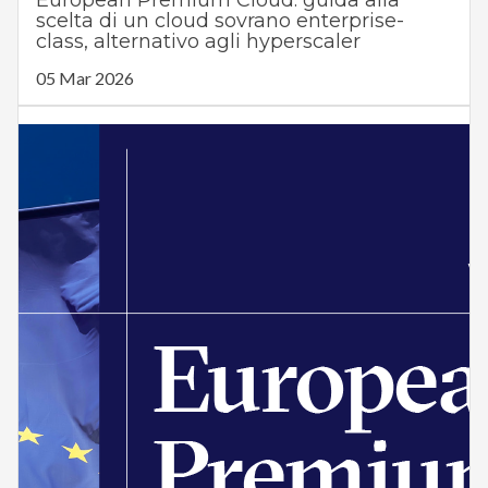
European Premium Cloud: guida alla
scelta di un cloud sovrano enterprise-
class, alternativo agli hyperscaler
05 Mar 2026