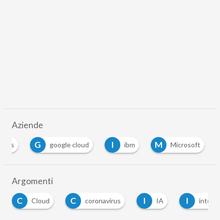
Aziende
G
I
M
aws
google cloud
ibm
Microsoft
Argomenti
C
I
I
oud
coronavirus
IA
intelligenza artificia