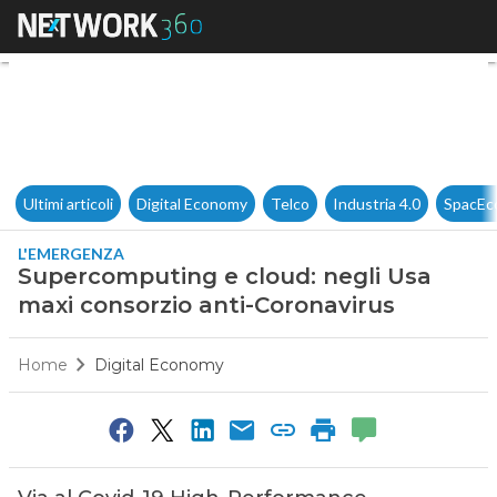
Supercomputing e cloud: negl
Ultimi articoli
Digital Economy
Telco
Industria 4.0
SpacEc
L'EMERGENZA
Supercomputing e cloud: negli Usa
maxi consorzio anti-Coronavirus
Home
Digital Economy