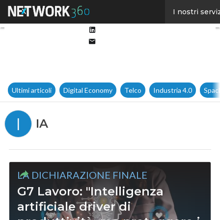
Facebook
I nostri servi
Twitter
Linkedin
Email
Ultimi articoli
Digital Economy
Telco
Industria 4.0
Spac
I
IA
LA DICHIARAZIONE FINALE
G7 Lavoro: "Intelligenza
artificiale driver di