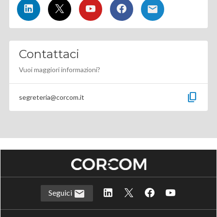
Contattaci
Vuoi maggiori informazioni?
content_copy
segreteria@corcom.it
Seguici