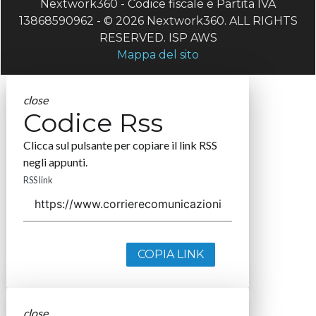
Nextwork360 - Codice fiscale e Partita IVA
13868590962 - © 2026 Nextwork360. ALL RIGHTS
RESERVED. ISP AWS
Mappa del sito
close
Codice Rss
Clicca sul pulsante per copiare il link RSS
negli appunti.
RSS link
COPIA LINK
close