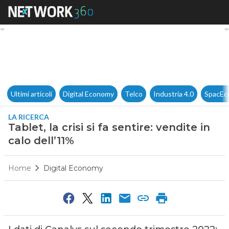
Tablet, la crisi si fa sentire: ve
Ultimi articoli
Digital Economy
Telco
Industria 4.0
SpacEc
LA RICERCA
Tablet, la crisi si fa sentire: vendite in
calo dell’11%
Home
Digital Economy