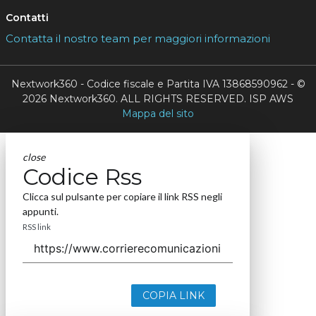
Contatti
Contatta il nostro team per maggiori informazioni
Nextwork360 - Codice fiscale e Partita IVA 13868590962 - ©
2026 Nextwork360. ALL RIGHTS RESERVED. ISP AWS
Mappa del sito
close
Codice Rss
Clicca sul pulsante per copiare il link RSS negli
appunti.
RSS link
COPIA LINK