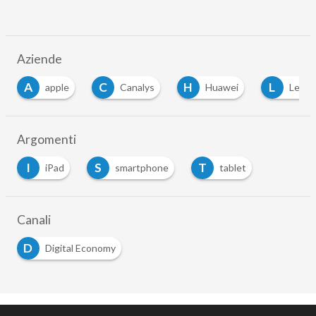
Aziende
A
C
H
L
apple
Canalys
Huawei
Leno
Argomenti
I
S
T
iPad
smartphone
tablet
Canali
D
Digital Economy