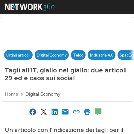
Tagli all’IT, giallo nel giallo: 
Ultimi articoli
Digital Economy
Telco
Industria 4.0
SpacEc
Tagli all’IT, giallo nel giallo: due articoli
29 ed è caos sui social
Home
Digital Economy
Un articolo con l’indicazione dei tagli per il