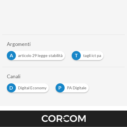
Argomenti
A
T
articolo 29 legge stabilità
tagli ict pa
Canali
D
P
Digital Economy
PA Digitale