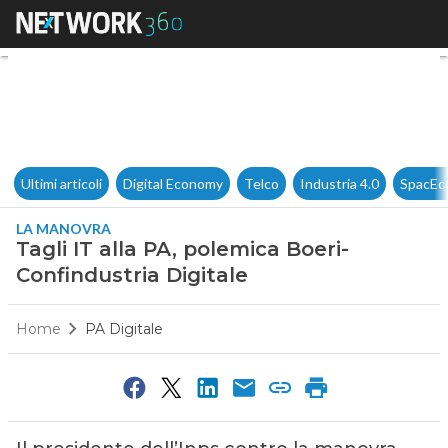
Tagli IT alla PA, polemica Boe
Ultimi articoli
Digital Economy
Telco
Industria 4.0
SpacEc
LA MANOVRA
Tagli IT alla PA, polemica Boeri-
Confindustria Digitale
Home
PA Digitale