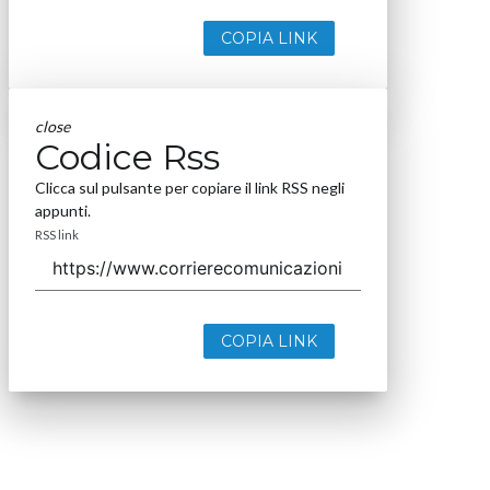
COPIA LINK
close
Codice Rss
Clicca sul pulsante per copiare il link RSS negli
appunti.
RSS link
COPIA LINK