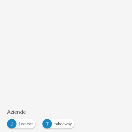
Aziende
J
T
just eat
takeaway