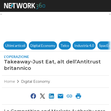
Takeaway-Just Eat, alt dell’An
Ultimi articoli
Digital Economy
Telco
Industria 4.0
SpacEc
L'OPERAZIONE
Takeaway-Just Eat, alt dell’Antitrust
britannico
Home
Digital Economy