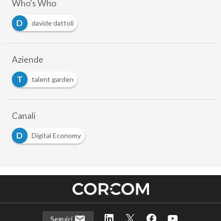
Who's Who
D
davide dattoli
Aziende
T
talent garden
Canali
D
Digital Economy
Seguici