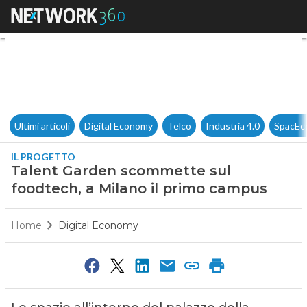
Talent Garden scommette sul 
Ultimi articoli
Digital Economy
Telco
Industria 4.0
SpacEc
IL PROGETTO
Talent Garden scommette sul
foodtech, a Milano il primo campus
Home
Digital Economy