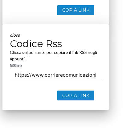
COPIA LINK
close
Codice Rss
Clicca sul pulsante per copiare il link RSS negli
appunti.
RSS link
COPIA LINK