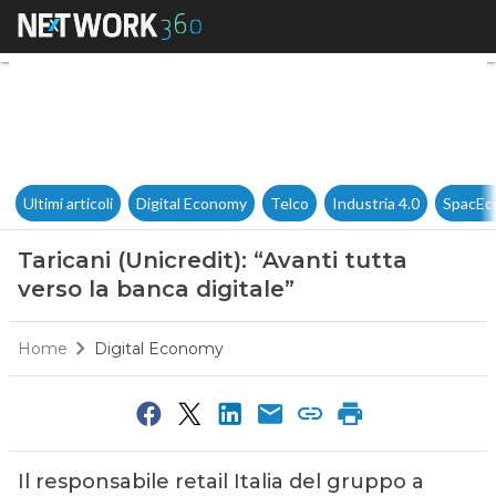
Taricani (Unicredit): “Avanti t
Ultimi articoli
Digital Economy
Telco
Industria 4.0
SpacEc
Taricani (Unicredit): “Avanti tutta
verso la banca digitale”
Home
Digital Economy
Il responsabile retail Italia del gruppo a