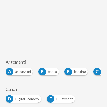
Argomenti
B
B
C
sunzioni
banca
banking
commissioni
Canali
D
E
Digital Economy
E-Payment