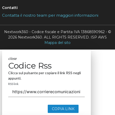
Contatti
Contatta il nostro team per maggiori informazioni
Nextwork360 - Codice fiscale e Partita IVA 13868590962 - ©
2026 Nextwork360. ALL RIGHTS RESERVED. ISP AWS
Mappa del sito
close
Codice Rss
Clicca sul pulsante per copiare il link RSS negli
appunti.
RSS link
COPIA LINK