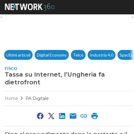
Tassa su Internet, l’Ungheria f
Ultimi articoli
Digital Economy
Telco
Industria 4.0
SpacEc
FISCO
Tassa su Internet, l’Ungheria fa
dietrofront
Home
PA Digitale