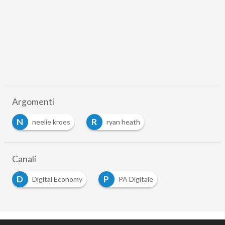
Argomenti
N
R
neelie kroes
ryan heath
…
Canali
D
P
Digital Economy
PA Digitale
…