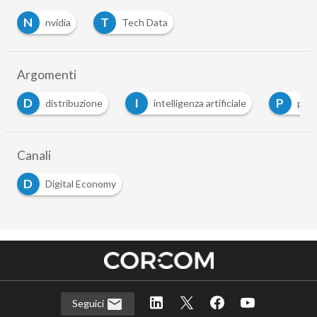
N
T
nvidia
Tech Data
Argomenti
D
I
P
distribuzione
intelligenza artificiale
partne
Canali
D
Digital Economy
Seguici