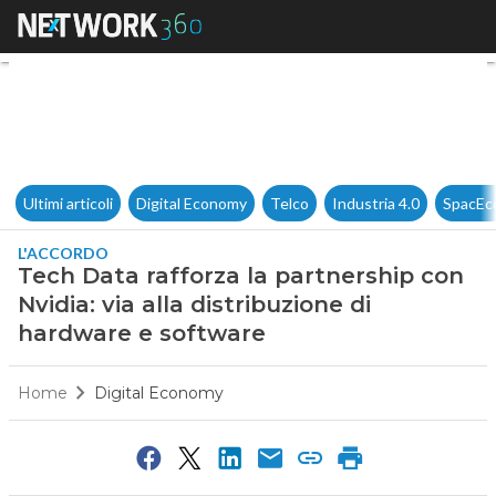
Tech Data rafforza la partners
Ultimi articoli
Digital Economy
Telco
Industria 4.0
SpacEc
L'ACCORDO
Tech Data rafforza la partnership con
Nvidia: via alla distribuzione di
hardware e software
Home
Digital Economy