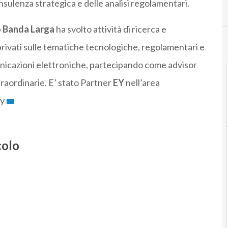
nsulenza strategica e delle analisi regolamentari.
o Banda Larga
ha svolto attività di ricerca e
e privati sulle tematiche tecnologiche, regolamentari e
unicazioni elettroniche, partecipando come advisor
raordinarie. E’ stato Partner
EY
nell’area
y
colo