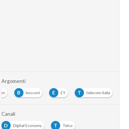
Argomenti
B
E
T
een
bocconi
EY
telecom italia
Canali
D
T
Digital Economy
Telco