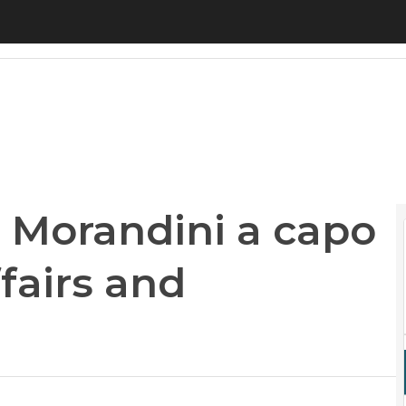
orandini a capo dei Regulatory affairs and Equiv
 Morandini a capo
fairs and