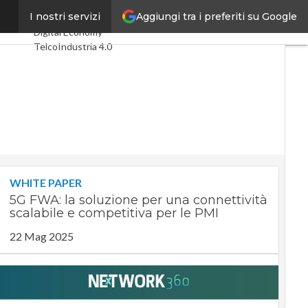
Aggiungi tra i preferiti su Google
alence
I nostri servizi
Ultimi articoli
Digital Economy
Telco
Industria 4.0
SpacEconomy
PA Digitale
Green economy
Intelligenza
artificiale
Videointerviste
Le Guide di
CorCom
Podcast
Privacy
WHITE PAPER
5G FWA: la soluzione per una connettività
scalabile e competitiva per le PMI
22 Mag 2025