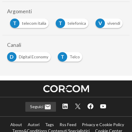
Argomenti
T
T
V
t
telecom italia
telefonica
vivendi
Canali
D
T
Digital Economy
Telco
Seguici
About
Autori
Tags
Rss Feed
Privacy e Cookie Policy
Terms&Conditions Contenuti Specialistici
Cookie Center