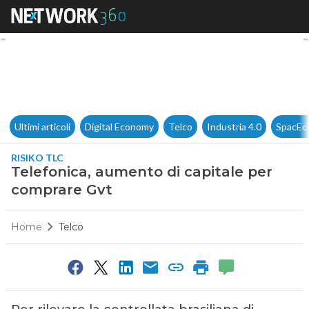
Telefonica, aumento di capit
Ultimi articoli
Digital Economy
Telco
Industria 4.0
SpacEc
RISIKO TLC
Telefonica, aumento di capitale per
comprare Gvt
Home
Telco