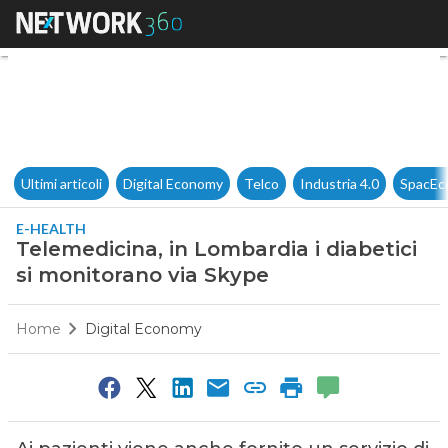
Telemedicina, in Lombardia i 
Ultimi articoli
Digital Economy
Telco
Industria 4.0
SpacEc
E-HEALTH
Telemedicina, in Lombardia i diabetici
si monitorano via Skype
Home
Digital Economy