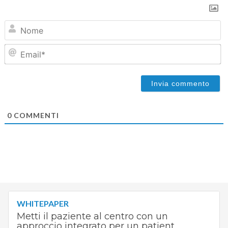
N
Em
0
COMMENTI
WHITEPAPER
Metti il paziente al centro con un
approccio integrato per un patient