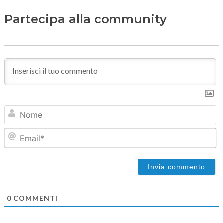
Partecipa alla community
N
Em
0
COMMENTI