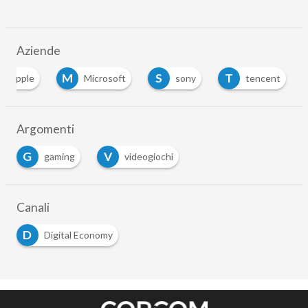
Aziende
M
S
T
apple
Microsoft
sony
tencent
…
Argomenti
G
V
gaming
videogiochi
…
Canali
D
Digital Economy