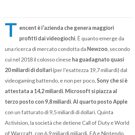
T
encent è l’azienda che genera maggiori
profitti dai videogiochi
. È quanto emerge da
una ricerca di mercato condotta da
Newzoo
, secondo
cui nel 2018 il colosso cinese
ha guadagnato quasi
20 miliardi di dollari
(per l’esattezza 19,7 miliardi) dal
videogaming battendo, e non per poco,
Sony che si è
attestata a 14,2 miliardi
.
Microsoft si piazza al
terzo posto con 9,8 miliardi
.
Al quarto posto Apple
con un fatturato di 9,5 miliardi di dollari. Quinta
Activision, la società che detiene Call of Duty e World
of Warcraft, con 6,9 miliardi miliardi. EA e Nintendo,