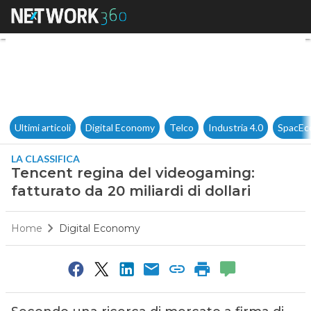
Tencent regina del videogaming
Ultimi articoli
Digital Economy
Telco
Industria 4.0
SpacEc
LA CLASSIFICA
Tencent regina del videogaming:
fatturato da 20 miliardi di dollari
Home
Digital Economy