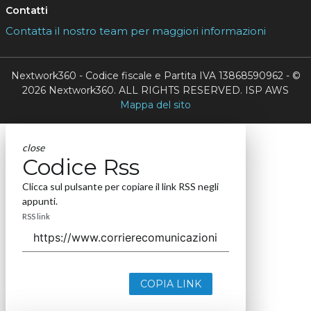
Contatti
Contatta il nostro team per maggiori informazioni
Nextwork360 - Codice fiscale e Partita IVA 13868590962 - ©
2026 Nextwork360. ALL RIGHTS RESERVED. ISP AWS
Mappa del sito
close
Codice Rss
Clicca sul pulsante per copiare il link RSS negli
appunti.
RSS link
COPIA LINK