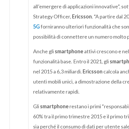
all’emergere di applicazioni innovative”, so
Strategy Officer,
Ericsson
. “A partire dal 
5G
forniranno ulteriori funzionalità che son
possibilità di connettere un numero molto pi
Anche gli
smartphone
attivi crescono e ne
funzionalità base. Entro il 2021, gli
smartp
nel 2015 a 6,3 miliardi.
Ericsson
calcola anc
utenti mobili unici, a dimostrazione della c
relativamente rapidi.
Gli
smartphone
restano i primi “responsabil
60% tra il primo trimestre 2015 e il primo t
sia perché il consumo di dati per utente sale.