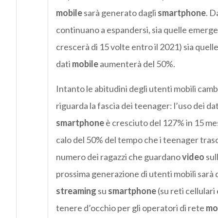
mobile
sarà generato dagli
smartphone
. D
continuano a espandersi, sia quelle emergent
crescerà di 15 volte entro il 2021) sia quelle
dati
mobile
aumenterà del 50%.
Intanto le abitudini degli utenti mobili cam
riguarda la fascia dei teenager: l’uso dei da
smartphone
è cresciuto del 127% in 15 me
calo del 50% del tempo che i teenager tra
numero dei ragazzi che guardano
video
sul
prossima generazione di utenti mobili sarà q
streaming
su
smartphone
(su reti cellulari
tenere d’occhio per gli operatori di rete
mo