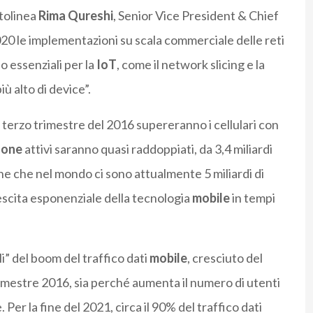
ttolinea
Rima Qureshi
, Senior Vice President & Chief
2020 le implementazioni su scala commerciale delle reti
o essenziali per la
IoT
, come il network slicing e la
ù alto di device”.
l terzo trimestre del 2016 supereranno i cellulari con
hone
attivi saranno quasi raddoppiati, da 3,4 miliardi
he che nel mondo ci sono attualmente 5 miliardi di
rescita esponenziale della tecnologia
mobile
in tempi
i” del boom del traffico dati
mobile
, cresciuto del
rimestre 2016, sia perché aumenta il numero di utenti
 Per la fine del 2021, circa il 90% del traffico dati