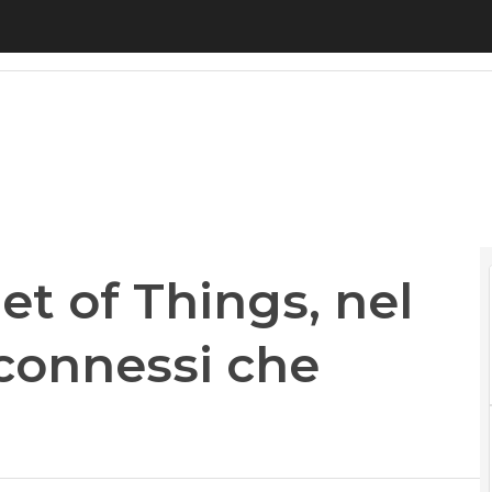
 of Things, nel 2018 più oggetti connessi che sm
et of Things, nel
 connessi che