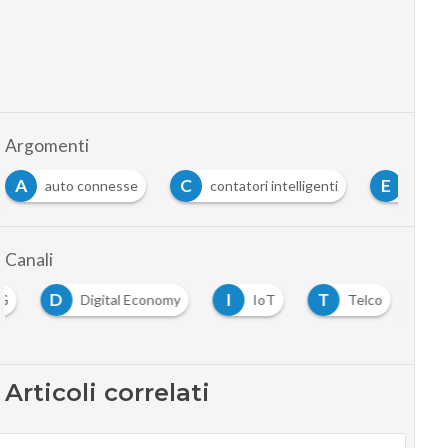
Argomenti
A
C
E
auto connesse
contatori intelligenti
erics
Canali
D
I
T
G
Digital Economy
IoT
Telco
Articoli correlati