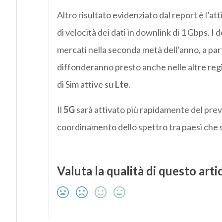
Altro risultato evidenziato dal report è l’at
di velocità dei dati in downlink di 1 Gbps. I
mercati nella seconda metà dell’anno, a par
diffonderanno presto anche nelle altre regi
di Sim attive su
Lte
.
Il
5G
sarà attivato più rapidamente del previ
coordinamento dello spettro tra paesi che st
Valuta la qualità di questo arti