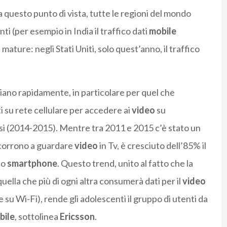
a questo punto di vista, tutte le regioni del mondo
i (per esempio in India il traffico dati
mobile
 mature: negli Stati Uniti, solo quest’anno, il traffico
biano rapidamente, in particolare per quel che
ti su rete cellulare per accedere ai
video
su
si (2014-2015). Mentre tra 2011 e 2015 c’è stato un
scorrono a guardare
video
in Tv, è cresciuto dell’85% il
lo
smartphone
. Questo trend, unito al fatto che la
uella che più di ogni altra consumerà dati per il
video
 e su Wi-Fi), rende gli adolescenti il gruppo di utenti da
bile
, sottolinea
Ericsson
.