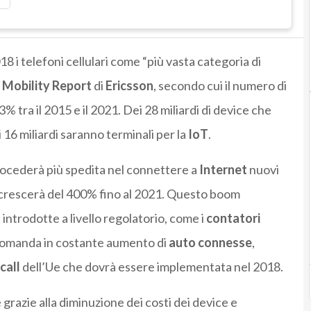
8 i telefoni cellulari come “più vasta categoria di
o
Mobility Report
di
Ericsson
, secondo cui il numero di
% tra il 2015 e il 2021. Dei 28 miliardi di device che
 16 miliardi saranno terminali per la
IoT
.
rocederà più spedita nel connettere a
Internet
nuovi
crescerà del 400% fino al 2021. Questo boom
 introdotte a livello regolatorio, come i
contatori
a domanda in costante aumento di
auto connesse
,
call
dell’Ue che dovrà essere implementata nel 2018.
grazie alla diminuzione dei costi dei device e