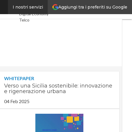
Aggiungi tra i preferiti su Google
artphone
I nostri servizi
Ultimi articoli
Digital Economy
Telco
Industria 4.0
SpacEconomy
PA Digitale
Green economy
Intelligenza
artificiale
Videointerviste
Le Guide di
CorCom
WHITEPAPER
Podcast
Privacy
Verso una Sicilia sostenibile: innovazione
e rigenerazione urbana
04 Feb 2025