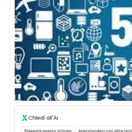
Chiedi all'AI
Riassumi questo articolo
Approfondisci con altre font