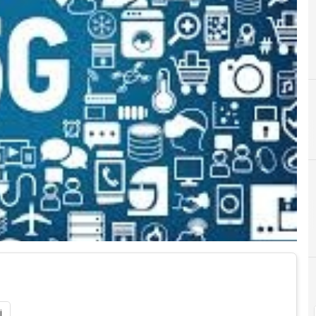
5
5g
5
5
i