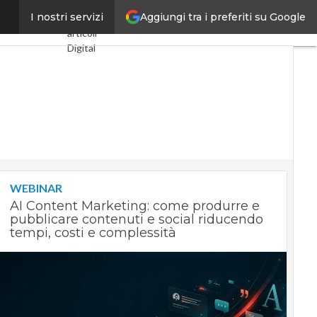
Aggiungi tra i preferiti su Google
to hi-tech”
I nostri servizi
Ultimi
articoli
Digital
Economy
Telco
Industria
4.0
SpacEconomy
PA Digitale
Green
economy
Intelligenza
WEBINAR
artificiale
AI Content Marketing: come produrre e
Videointerviste
pubblicare contenuti e social riducendo
Le Guide di
tempi, costi e complessità
CorCom
Podcast
Privacy