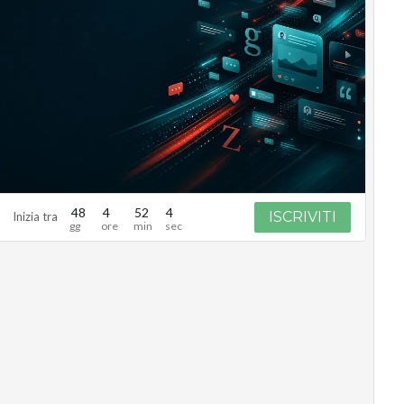
48
4
52
3
ISCRIVITI
Inizia tra