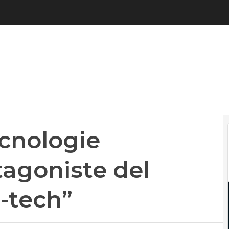
ologie esponenziali protagoniste del “Rinascimen
cnologie
tagoniste del
-tech”