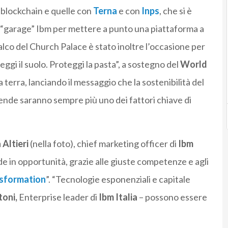
a blockchain e quelle con
Terna
e con
Inps
, che si è
el “garage” Ibm per mettere a punto una piattaforma a
Palco del Church Palace è stato inoltre l’occasione per
ggi il suolo. Proteggi la pasta”, a sostegno del
World
a terra, lanciando il messaggio che la sostenibilità del
ziende saranno sempre più uno dei fattori chiave di
 Altieri
(nella foto), chief marketing officer di
Ibm
ide in opportunità, grazie alle giuste competenze e agli
nsformation
”. “Tecnologie esponenziali e capitale
oni,
Enterprise leader di
Ibm Italia
– possono essere