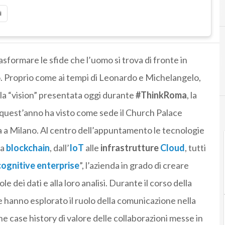
B
Blockchain
i
asformare le sfide che l’uomo si trova di fronte in
po. Proprio come ai tempi di Leonardo e Michelangelo,
’ la “vision” presentata oggi durante
#ThinkRoma
, la
quest’anno ha visto come sede il Church Palace
ta a Milano. Al centro dell’appuntamento le tecnologie
la
blockchain
, dall’
IoT
alle
infrastrutture
Cloud
, tutti
cognitive enterprise
”, l’azienda in grado di creare
 dei dati e alla loro analisi. Durante il corso della
he hanno esplorato il ruolo della comunicazione nella
e case history di valore delle collaborazioni messe in