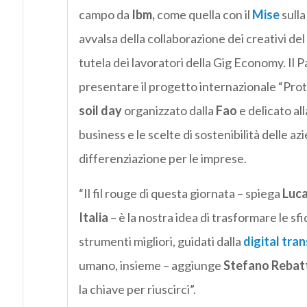
campo da
Ibm,
come quella con il
Mise
sull
avvalsa della collaborazione dei creativi d
tutela dei lavoratori della Gig Economy. Il 
presentare il progetto internazionale “Prote
soil day
organizzato dalla
Fao
e delicato all
business e le scelte di sostenibilità delle a
differenziazione per le imprese.
“Il fil rouge di questa giornata – spiega
Luca
Italia
– è la nostra idea di trasformare le sf
strumenti migliori, guidati dalla
digital tra
umano, insieme – aggiunge
Stefano Rebatt
la chiave per riuscirci”.