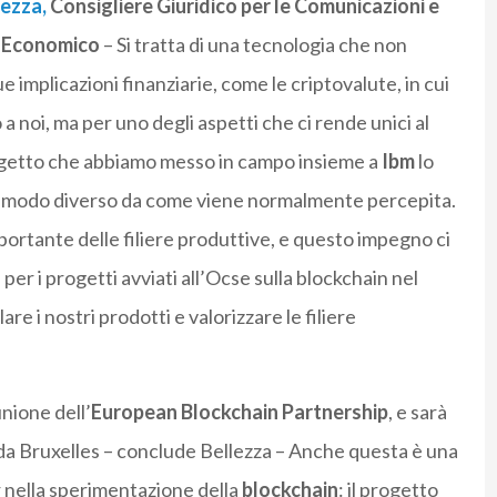
ezza,
Consigliere Giuridico per le Comunicazioni e
o Economico
– Si tratta di una tecnologia che non
 implicazioni finanziarie, come le criptovalute, in cui
a noi, ma per uno degli aspetti che ci rende unici al
 progetto che abbiamo messo in campo insieme a
Ibm
lo
in modo diverso da come viene normalmente percepita.
ortante delle filiere produttive, e questo impegno ci
per i progetti avviati all’Ocse sulla blockchain nel
are i nostri prodotti e valorizzare le filiere
nione dell’
European Blockchain Partnership
, e sarà
à da Bruxelles – conclude Bellezza – Anche questa è una
r nella sperimentazione della
blockchain
: il progetto