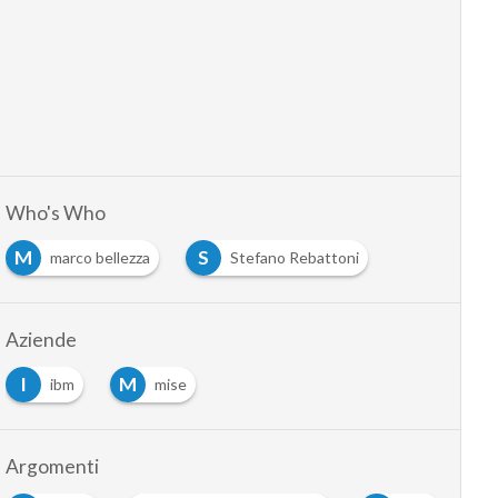
Who's Who
M
S
marco bellezza
Stefano Rebattoni
Aziende
I
M
ibm
mise
Argomenti