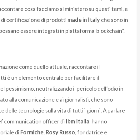
ccontare cosa facciamo al ministero su questi temi, e
 di certificazione di prodotti
made in Italy
che sono in
possano essere integrati in piattaforma
blockchain”.
azione come quello attuale, raccontare il
i è un elemento centrale per facilitare il
 pessimismo, neutralizzando il pericolo dell’odio in
ato alla comunicazione e ai giornalisti, che sono
delle tecnologie sulla vita di tutti i giorni. A parlare
ief communication officer di
Ibm Italia
, hanno
oriale di
Formiche
,
Rosy Russo
, fondatrice e