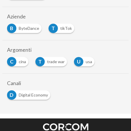
Aziende
B
T
ByteDance
tikTok
Argomenti
C
T
U
cina
trade war
usa
Canali
D
Digital Economy