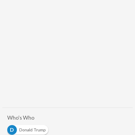
Who's Who
D
Donald Trump