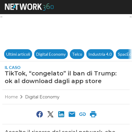
TikTok, “congelato” il ban di
Ultimi articoli
Digital Economy
Telco
Industria 4.0
SpacEc
IL CASO
TikTok, “congelato” il ban di Trump:
ok al download dagli app store
Home
Digital Economy