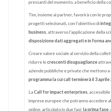
pressanti del momento, a beneficio della col
Tim, insieme ai partner, favorirà con le pr
progetti selezionati, con l’obiettivo di
integ
business
, attraverso l’applicazione della sci
disposizione dati aggregati e in forma a
Creare valore sociale al servizio della collett
ridurre le
crescenti disuguaglianze
attrave
aziende pubbliche e private che mettono a di
programma la cui call terminerà il 3 aprile
La
Call for impact enterprises
, accessibile
imprese europee che potranno accedere al 
online, articolato in due fasi:
la prima fase
,