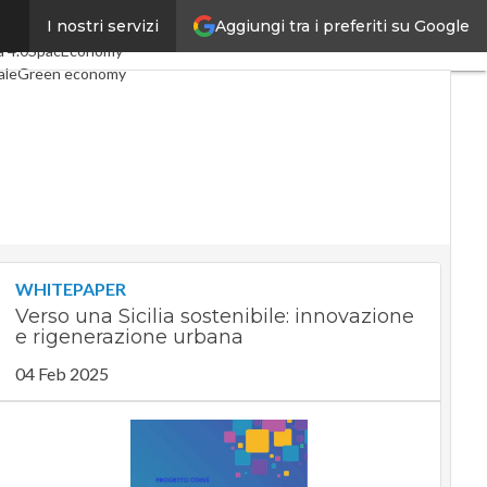
Aggiungi tra i preferiti su Google
I nostri servizi
ticoli
Digital Economy
Telco
a 4.0
SpacEconomy
ale
Green economy
nza artificiale
erviste
Le Guide di CorCom
Privacy
WHITEPAPER
Verso una Sicilia sostenibile: innovazione
e rigenerazione urbana
04 Feb 2025