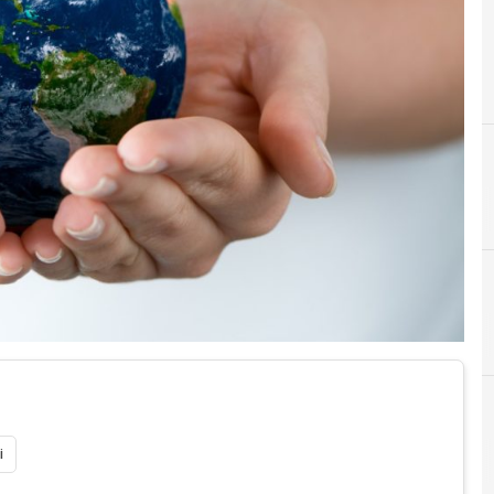
F
Fondazione 
i
B
B