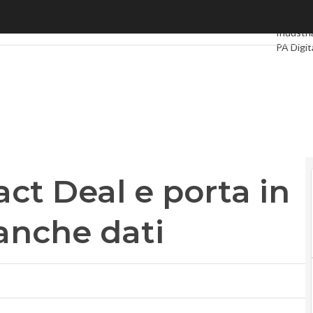
 Deal e porta in dote le proprie banche dati
Ultimi ar
Industri
PA Digit
Intellige
Videoint
Podcast
ct Deal e porta in
banche dati