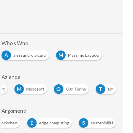
Who's Who
A
M
alessandro picardi
Massimo Lapucci
Aziende
M
O
T
Crt
Microsoft
Ogr Torino
tim
Argomenti
E
S
lockchain
edge computing
sostenibilità