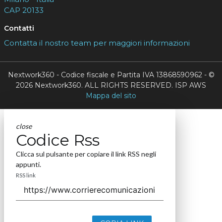
CAP 20133
Contatti
Contatta il nostro team per maggiori informazioni
Nextwork360 - Codice fiscale e Partita IVA 13868590962 - ©
2026 Nextwork360. ALL RIGHTS RESERVED. ISP AWS
Mappa del sito
close
Codice Rss
Clicca sul pulsante per copiare il link RSS negli
appunti.
RSS link