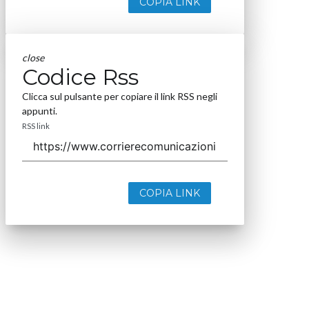
COPIA LINK
close
Codice Rss
Clicca sul pulsante per copiare il link RSS negli
appunti.
RSS link
COPIA LINK