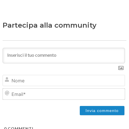
Partecipa alla community
N
Em
0
COMMENTI