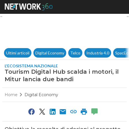
Tourism Digital Hub scalda i m
Ultimi articoli
Digital Economy
Telco
Industria 4.0
SpacEc
L'ECOSISTEMA NAZIONALE
Tourism Digital Hub scalda i motori, il
Mitur lancia due bandi
Home
Digital Economy