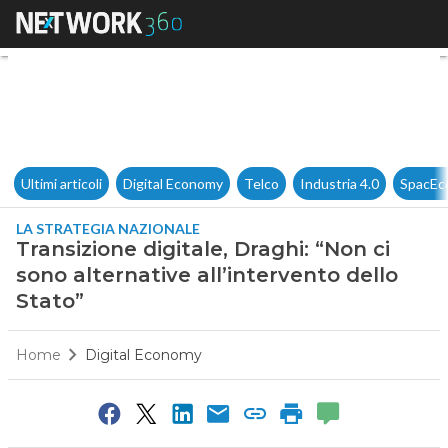
Transizione digitale, Draghi: “
Ultimi articoli
Digital Economy
Telco
Industria 4.0
SpacEc
LA STRATEGIA NAZIONALE
Transizione digitale, Draghi: “Non ci
sono alternative all’intervento dello
Stato”
Home
Digital Economy