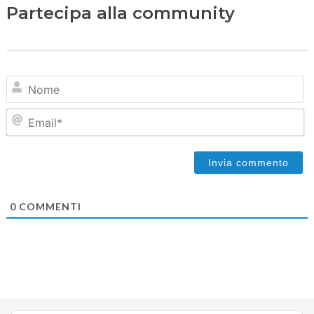
Partecipa alla community
N
Em
0
COMMENTI