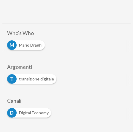
Who's Who
M
Mario Draghi
Argomenti
T
transizione digitale
Canali
D
Digital Economy