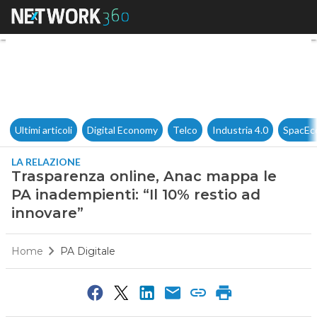
Trasparenza online, Anac mapp
Ultimi articoli
Digital Economy
Telco
Industria 4.0
SpacEc
LA RELAZIONE
Trasparenza online, Anac mappa le
PA inadempienti: “Il 10% restio ad
innovare”
Home
PA Digitale