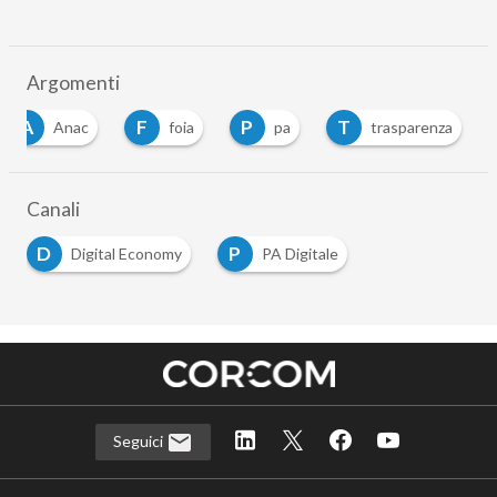
Argomenti
A
F
P
T
Anac
foia
pa
trasparenza
Canali
D
P
Digital Economy
PA Digitale
Seguici