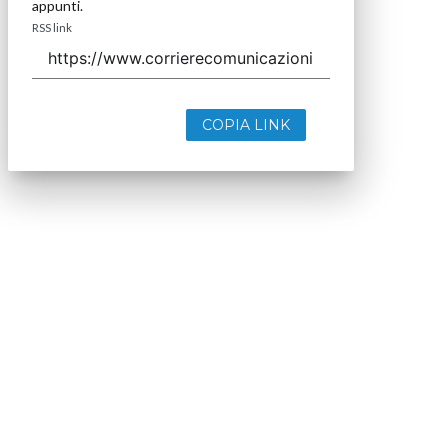
appunti.
RSS link
COPIA LINK