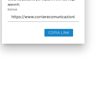
appunti.
RSS link
COPIA LINK