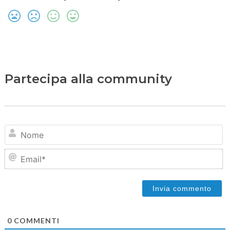
Partecipa alla community
N
Em
0
COMMENTI