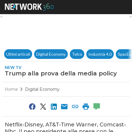
Trump alla prova della media
Ultimi articoli
Digital Economy
Telco
Industria 4.0
SpacEc
NEW TV
Trump alla prova della media policy
Home
Digital Economy
Netflix-Disney, AT&T-Time Warner, Comcast-
Nbc. Il neo presidente alle prese con le