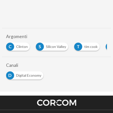
Argomenti
C
S
T
T
Clinton
Silicon Valley
tim cook
Canali
D
Digital Economy