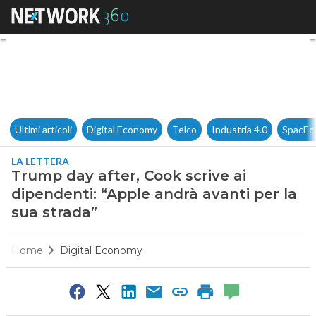
Trump day after, Cook scrive a
Ultimi articoli
Digital Economy
Telco
Industria 4.0
SpacEc
LA LETTERA
Trump day after, Cook scrive ai
dipendenti: “Apple andrà avanti per la
sua strada”
Home
Digital Economy