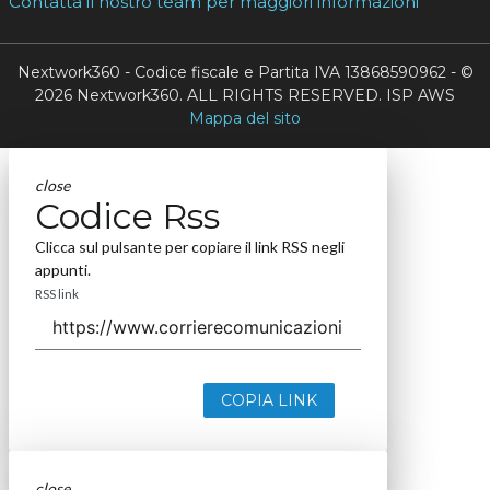
Contatta il nostro team per maggiori informazioni
Nextwork360 - Codice fiscale e Partita IVA 13868590962 - ©
2026 Nextwork360. ALL RIGHTS RESERVED. ISP AWS
Mappa del sito
close
Codice Rss
Clicca sul pulsante per copiare il link RSS negli
appunti.
RSS link
COPIA LINK
close