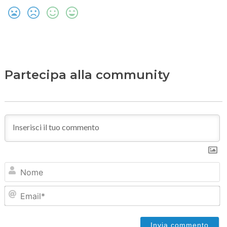
Partecipa alla community
N
Em