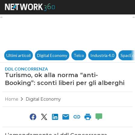
Turismo, ok alla norma “anti-B
Ultimi articoli
Digital Economy
Telco
Industria 4.0
SpacEc
DDL CONCORRENZA
Turismo, ok alla norma “anti-
Booking”: sconti liberi per gli alberghi
Home
Digital Economy