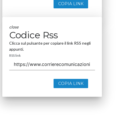
COPIA LINK
close
Codice Rss
Clicca sul pulsante per copiare il link RSS negli
appunti.
RSS link
COPIA LINK