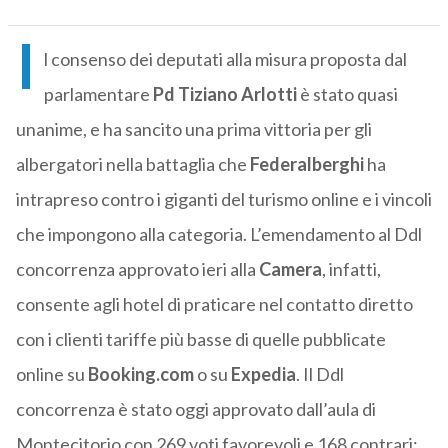
I
l consenso dei deputati alla misura proposta dal
parlamentare
Pd
Tiziano Arlotti
è stato quasi
unanime, e ha sancito una prima vittoria per gli
albergatori nella battaglia che
Federalberghi
ha
intrapreso contro i giganti del turismo online e i vincoli
che impongono alla categoria. L’emendamento al Ddl
concorrenza approvato ieri alla
Camera
, infatti,
consente agli hotel di praticare nel contatto diretto
con i clienti tariffe più basse di quelle pubblicate
online su
Booking.com
o su
Expedia
. Il Ddl
concorrenza è stato oggi approvato dall’aula di
Montecitorio con 269 voti favorevoli e 168 contrari: