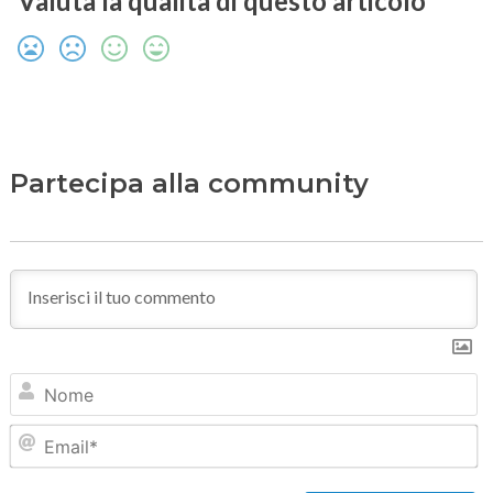
Valuta la qualità di questo articolo
Partecipa alla community
N
Em