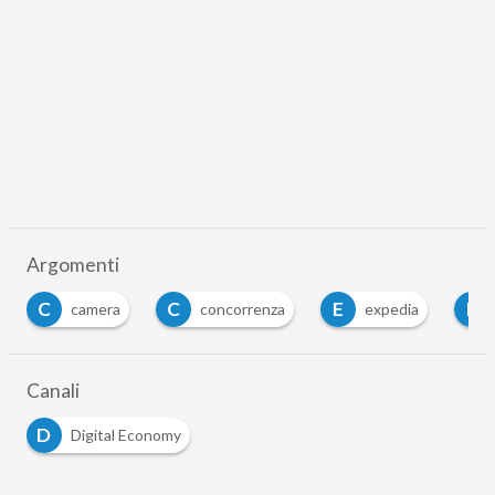
Argomenti
C
E
F
concorrenza
expedia
Federalberghi
…
Canali
D
Digital Economy