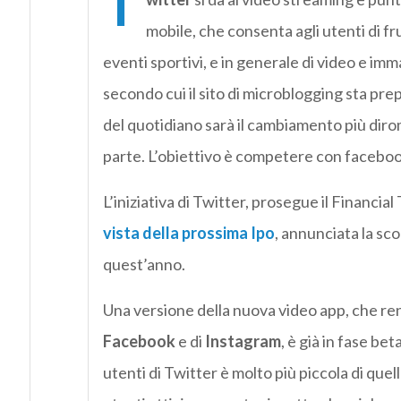
T
mobile, che consenta agli utenti di fru
eventi sportivi, e in generale di video e imm
secondo cui il sito di microblogging sta pr
del quotidiano sarà il cambiamento più diro
parte. L’obiettivo è competere con facebook
L’iniziativa di Twitter, prosegue il Financial
vista della prossima Ipo
, annunciata la sc
quest’anno.
Una versione della nuova video app, che rende
Facebook
e di
Instagram
, è già in fase be
utenti di Twitter è molto più piccola di quell