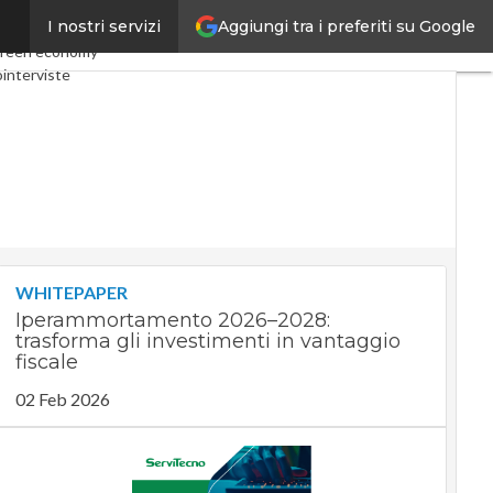
Aggiungi tra i preferiti su Google
I nostri servizi
omy
Telco
Industria 4.0
reen economy
interviste
st
Privacy
WHITEPAPER
Iperammortamento 2026–2028:
trasforma gli investimenti in vantaggio
fiscale
02 Feb 2026