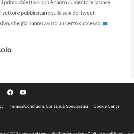
i il primo obiettivo non è tanto aumentare la base
 settore pubblicitario sulla scia dei tweet
visivo, che già hanno avuto un certo successo.
colo
cy
Terms&Conditions Contenuti Specialistici
Cookie Center
portali B2B dedicati ai temi della Trasformazione Digitale e dell’Innovazio