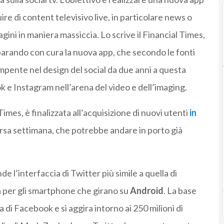
ire di content televisivo live, in particolare news o
agini in maniera massiccia. Lo scrive il Financial Times,
eparando con cura la nuova app, che secondo le fonti
mpente nel design del social da due anni a questa
 e Instagram nell’arena del video e dell’imaging.
 Times, è finalizzata all’acquisizione di nuovi utenti
in
orsa settimana, che potrebbe andare in porto già
 l’interfaccia di Twitter più simile a quella di
ta per gli smartphone che girano su
Android
. La base
a di Facebook e si aggira intorno ai 250 milioni di