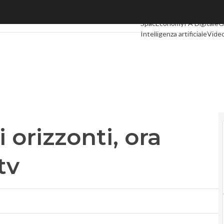
rizzonti, ora punta alla social tv
Ultimi articoli
Digital Econ
SpacEconomy
PA Digitale
G
Intelligenza artificiale
Video
Le Guide di CorCom
Podca
 orizzonti, ora
tv