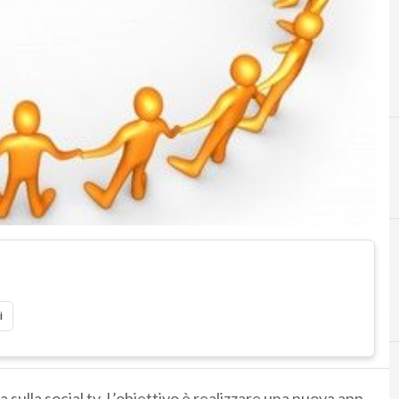
i
 sulla social tv. L’obiettivo è realizzare una nuova app