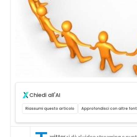
Chiedi all'AI
Riassumi questo articolo
Approfondisci con altre font
witter
si dà al video streaming e punta