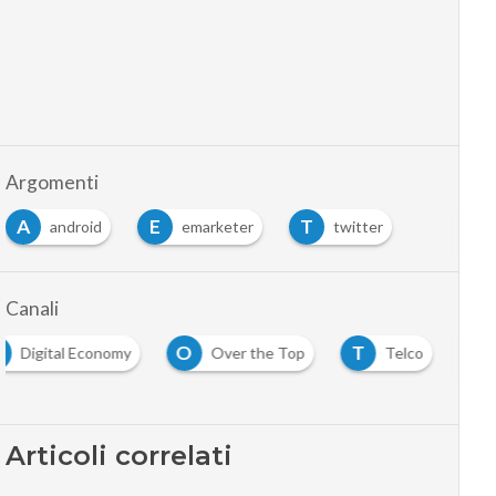
Argomenti
A
E
T
android
emarketer
twitter
Canali
D
O
T
Digital Economy
Over the Top
Telco
Articoli correlati