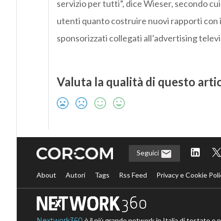
servizio per tutti”, dice Wieser, secondo cu
utenti quanto costruire nuovi rapporti con il
sponsorizzati collegati all’advertising tele
Valuta la qualità di questo arti
Seguici
About
Autori
Tags
Rss Feed
Privacy e Cookie Poli
Nextwork360
è il più grande network in Italia di testate e 