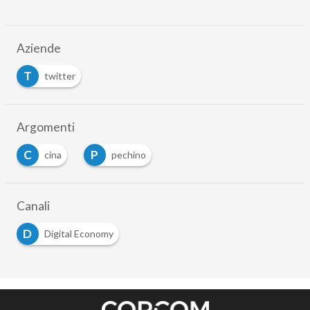
Aziende
T
twitter
Argomenti
C
P
cina
pechino
Canali
D
Digital Economy