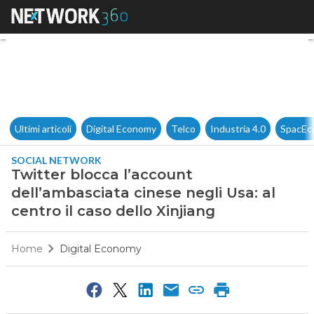
Twitter blocca l’account dell’
Ultimi articoli
Digital Economy
Telco
Industria 4.0
SpacEc
SOCIAL NETWORK
Twitter blocca l’account
dell’ambasciata cinese negli Usa: al
centro il caso dello Xinjiang
Home
Digital Economy