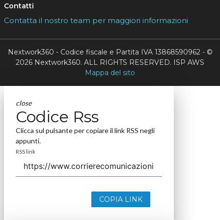
Contatti
Contatta il nostro team per maggiori informazioni
Nextwork360 - Codice fiscale e Partita IVA 13868590962 - ©
2026 Nextwork360. ALL RIGHTS RESERVED. ISP AWS
Mappa del sito
close
Codice Rss
Clicca sul pulsante per copiare il link RSS negli
appunti.
RSS link
COPIA LINK