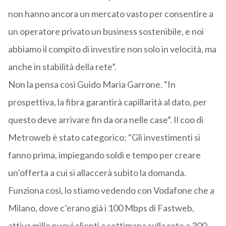
non hanno ancora un mercato vasto per consentire a
un operatore privato un business sostenibile, e noi
abbiamo il compito di investire non solo in velocità, ma
anche in stabilità della rete”.
Non la pensa così Guido Maria Garrone. “In
prospettiva, la fibra garantirà capillarità al dato, per
questo deve arrivare fin da ora nelle case”. Il coo di
Metroweb è stato categorico: “Gli investimenti si
fanno prima, impiegando soldi e tempo per creare
un’offerta a cui si allaccerà subito la domanda.
Funziona così, lo stiamo vedendo con Vodafone che a
Milano, dove c’erano già i 100 Mbps di Fastweb,
attiva mille nuovi clienti a settimana sulla rete a 300