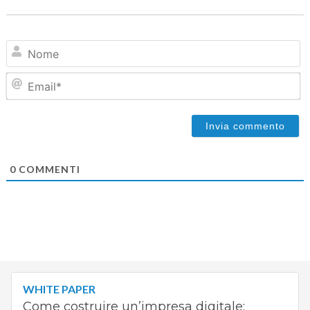
N
Em
0
COMMENTI
WHITE PAPER
Come costruire un’impresa digitale: