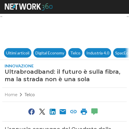
Ultrabroadband: il futuro è sul
Ultimi articoli
Digital Economy
Telco
Industria 4.0
SpacEc
INNOVAZIONE
Ultrabroadband: il futuro è sulla fibra,
ma la strada non è una sola
Home
Telco