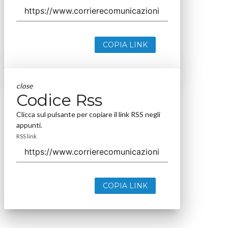
COPIA LINK
close
Codice Rss
Clicca sul pulsante per copiare il link RSS negli
appunti.
RSS link
COPIA LINK