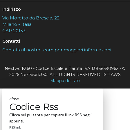
Indirizzo
Via Moretto da Brescia, 22
Milano - Italia
CAP 20133
Contatti
Contatta il nostro team per maggiori informazioni
Nextwork360 - Codice fiscale e Partita IVA 13868590962 - ©
2026 Nextwork360. ALL RIGHTS RESERVED. ISP AWS
Mappa del sito
close
Codice Rss
Clicca sul pulsante per copiare il link RSS negli
appunti.
RSS link