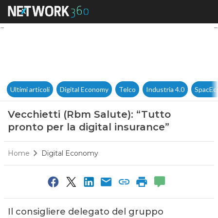
Vecchietti (Rbm Salute): “Tutt
Ultimi articoli
Digital Economy
Telco
Industria 4.0
SpacEc
Vecchietti (Rbm Salute): “Tutto
pronto per la digital insurance”
Home
Digital Economy
Il consigliere delegato del gruppo