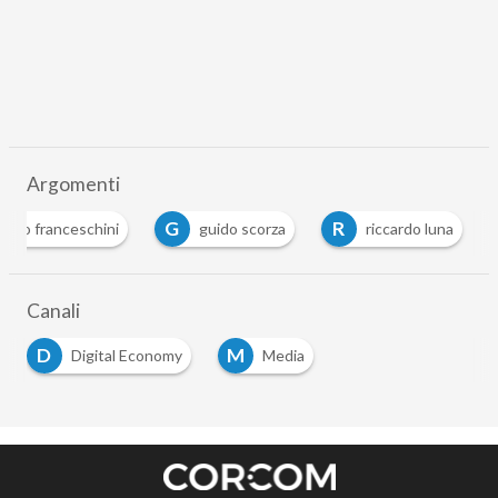
Argomenti
G
R
dario franceschini
guido scorza
riccardo luna
Canali
D
M
Digital Economy
Media