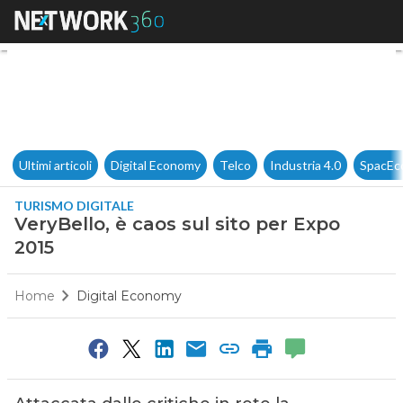
VeryBello, è caos sul sito per
Ultimi articoli
Digital Economy
Telco
Industria 4.0
SpacEc
TURISMO DIGITALE
VeryBello, è caos sul sito per Expo
2015
Home
Digital Economy