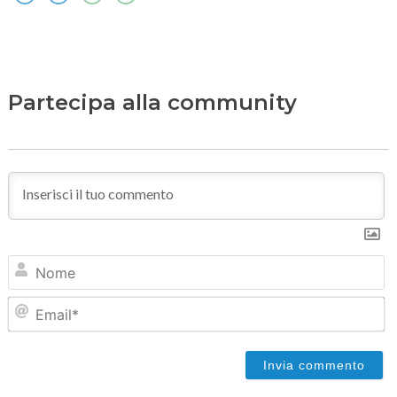
Partecipa alla community
N
Em