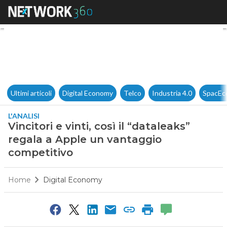
Vincitori e vinti, così il “dat
Ultimi articoli
Digital Economy
Telco
Industria 4.0
SpacEc
L'ANALISI
Vincitori e vinti, così il “dataleaks”
regala a Apple un vantaggio
competitivo
Home
Digital Economy