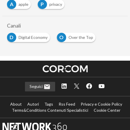
A
P
apple
privacy
Canali
D
O
Digital Economy
Over the Top
Seguici
About
Autori
Tags
Rss Feed
Privacy e Cookie Policy
Terms&Conditions Contenuti Specialistici
Cookie Center