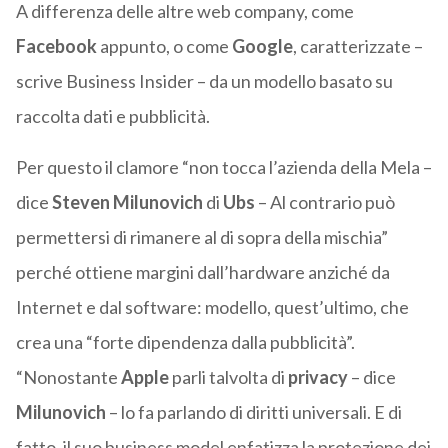
A differenza delle altre web company, come
Facebook
appunto, o come
Google
, caratterizzate –
scrive Business Insider – da un modello basato su
raccolta dati e pubblicità.
Per questo il clamore “non tocca l’azienda della Mela –
dice
Steven Milunovich
di
Ubs
– Al contrario può
permettersi di rimanere al di sopra della mischia”
perché ottiene margini dall’hardware anziché da
Internet e dal software: modello, quest’ultimo, che
crea una “forte dipendenza dalla pubblicità”.
“Nonostante
Apple
parli talvolta di
privacy
– dice
Milunovich
– lo fa parlando di diritti universali. E di
fatto, il suo business model enfatizza la protezione dei