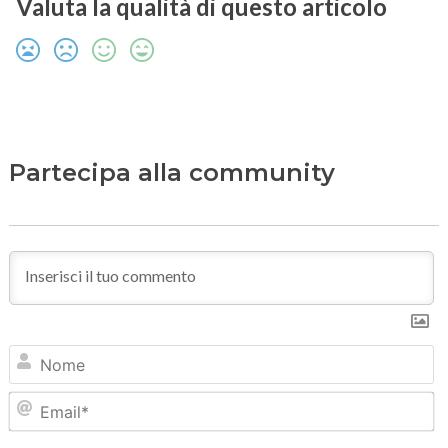
Valuta la qualità di questo articolo
Partecipa alla community
N
Em