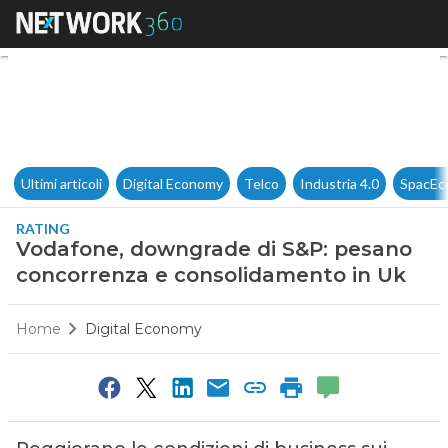
Vodafone, downgrade di S&P:
Ultimi articoli
Digital Economy
Telco
Industria 4.0
SpacEc
RATING
Vodafone, downgrade di S&P: pesano
concorrenza e consolidamento in Uk
Home
Digital Economy