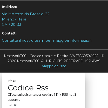
Indirizzo
Via Moretto da Brescia, 22
Milano - Italia
CAP 20133
Contatti
Contatta il nostro team per maggiori informazioni
Nextwork360 - Codice fiscale e Partita IVA 13868590962 - ©
2026 Nextwork360. ALL RIGHTS RESERVED. ISP AWS
Mappa del sito
close
Codice Rss
Clicca sul pulsante per copiare il link RSS negli
appunti.
RSS link