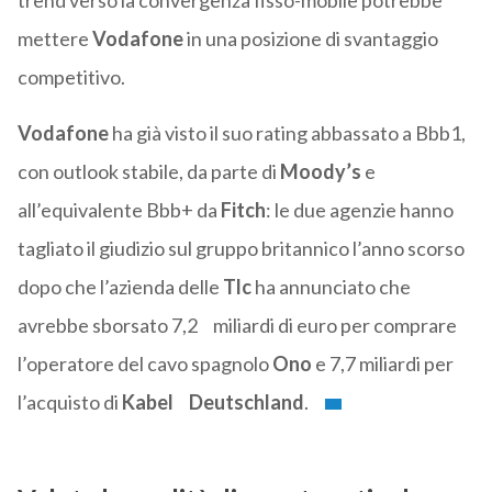
trend verso la convergenza fisso-mobile potrebbe
mettere
Vodafone
in una posizione di svantaggio
competitivo.
Vodafone
ha già visto il suo rating abbassato a Bbb1,
con outlook stabile, da parte di
Moody’s
e
all’equivalente Bbb+ da
Fitch
: le due agenzie hanno
tagliato il giudizio sul gruppo britannico l’anno scorso
dopo che l’azienda delle
Tlc
ha annunciato che
avrebbe sborsato 7,2 miliardi di euro per comprare
l’operatore del cavo spagnolo
Ono
e 7,7 miliardi per
l’acquisto di
Kabel Deutschland
.