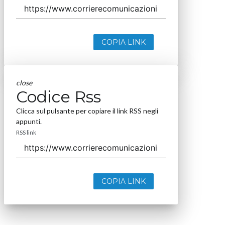
COPIA LINK
close
Codice Rss
Clicca sul pulsante per copiare il link RSS negli
appunti.
RSS link
COPIA LINK