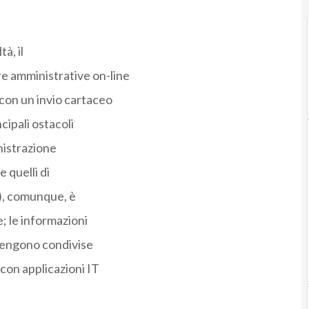
à, il
re amministrative on-line
 con un invio cartaceo
cipali ostacoli
nistrazione
e quelli di
A), comunque, è
; le informazioni
 vengono condivise
 con applicazioni IT