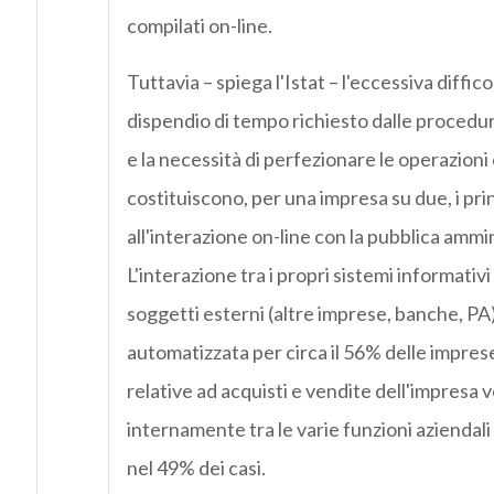
compilati on-line.
Tuttavia – spiega l'Istat – l'eccessiva difficolt
dispendio di tempo richiesto dalle procedu
e la necessità di perfezionare le operazioni
costituiscono, per una impresa su due, i prin
all'interazione on-line con la pubblica ammi
L'interazione tra i propri sistemi informativi 
soggetti esterni (altre imprese, banche, P
automatizzata per circa il 56% delle imprese
relative ad acquisti e vendite dell'impresa
internamente tra le varie funzioni aziendali
nel 49% dei casi.