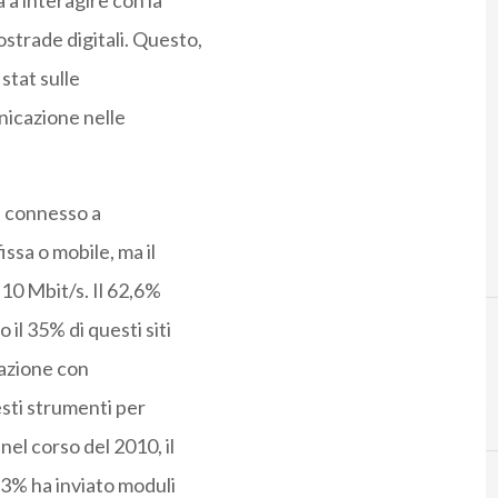
 a interagire con la
strade digitali. Questo,
stat sulle
nicazione nelle
è connesso a
ssa o mobile, ma il
 10 Mbit/s. Il 62,6%
 il 35% di questi siti
razione con
sti strumenti per
nel corso del 2010, il
9,3% ha inviato moduli