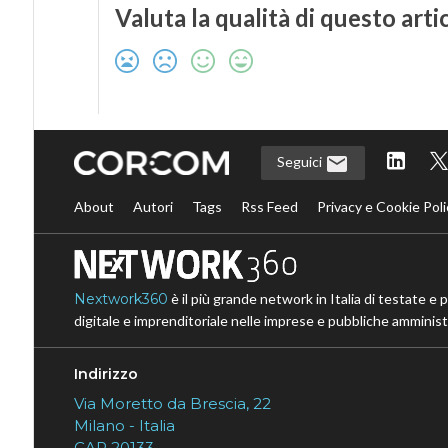
Valuta la qualità di questo arti
Seguici
About
Autori
Tags
Rss Feed
Privacy e Cookie Poli
Nextwork360
è il più grande network in Italia di testate e 
digitale e imprenditoriale nelle imprese e pubbliche amministr
Indirizzo
Via Moretto da Brescia, 22
Milano - Italia
CAP 20133