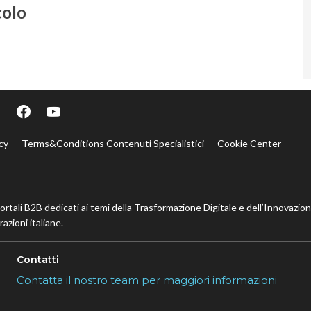
colo
cy
Terms&Conditions Contenuti Specialistici
Cookie Center
portali B2B dedicati ai temi della Trasformazione Digitale e dell’Innovazio
azioni italiane.
Contatti
Contatta il nostro team per maggiori informazioni