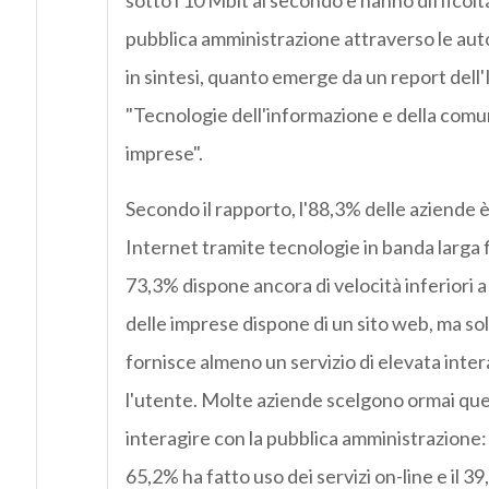
sotto i 10 Mbit al secondo e hanno difficoltà
pubblica amministrazione attraverso le auto
in sintesi, quanto emerge da un report dell'I
"Tecnologie dell'informazione e della comu
imprese".
Secondo il rapporto, l'88,3% delle aziende 
Internet tramite tecnologie in banda larga fi
73,3% dispone ancora di velocità inferiori a
delle imprese dispone di un sito web, ma solo
fornisce almeno un servizio di elevata inte
l'utente. Molte aziende scelgono ormai que
interagire con la pubblica amministrazione: 
65,2% ha fatto uso dei servizi on-line e il 3