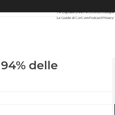
4% delle imprese italiane
Ultimi articoli
Digital Economy
Telco
I
PA Digitale
Green economy
Intelligen
Le Guide di CorCom
Podcast
Privacy
 94% delle