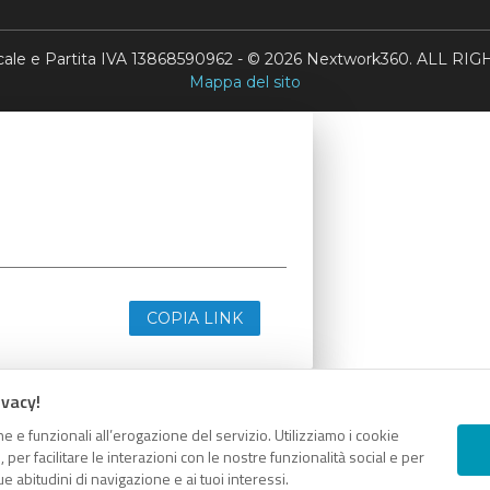
scale e Partita IVA 13868590962 - © 2026 Nextwork360. ALL 
Mappa del sito
COPIA LINK
ivacy!
e e funzionali all’erogazione del servizio. Utilizziamo i cookie
er facilitare le interazioni con le nostre funzionalità social e per
e abitudini di navigazione e ai tuoi interessi.