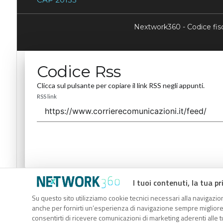
Nextwork360 - Codice fi
Codice Rss
Clicca sul pulsante per copiare il link RSS negli appunti.
RSS link
I tuoi contenuti, la tua pr
Codice Rss
Su questo sito utilizziamo cookie tecnici necessari alla navigazion
Clicca sul pulsante per copiare il link RSS negli appunti.
anche per fornirti un’esperienza di navigazione sempre migliore, p
RSS link
consentirti di ricevere comunicazioni di marketing aderenti alle tu