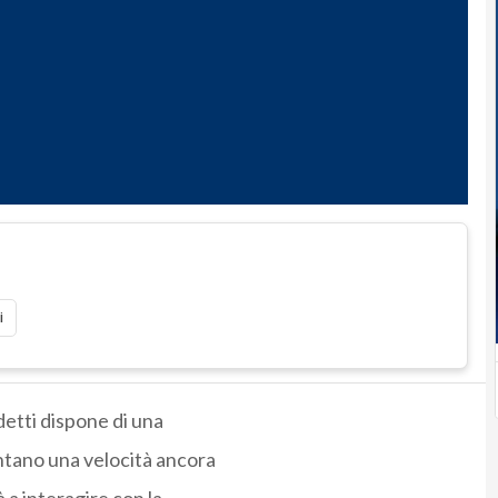
i
etti dispone di una
ntano una velocità ancora