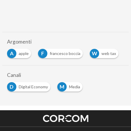
Argomenti
A
F
W
apple
francesco boccia
web tax
Canali
D
M
Digital Economy
Media