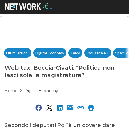
Web tax, Boccia-Civati: “Politi
Ultimi articoli
Digital Economy
Telco
Industria 4.0
SpacEc
Web tax, Boccia-Civati: “Politica non
lasci sola la magistratura”
Home
Digital Economy
Secondo i deputati Pd “è un dovere dare