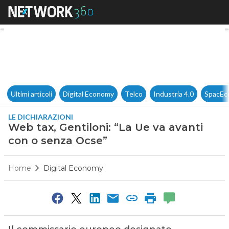
Web tax, Gentiloni: “La Ue va
Ultimi articoli
Digital Economy
Telco
Industria 4.0
SpacEc
LE DICHIARAZIONI
Web tax, Gentiloni: “La Ue va avanti
con o senza Ocse”
Home
Digital Economy
0