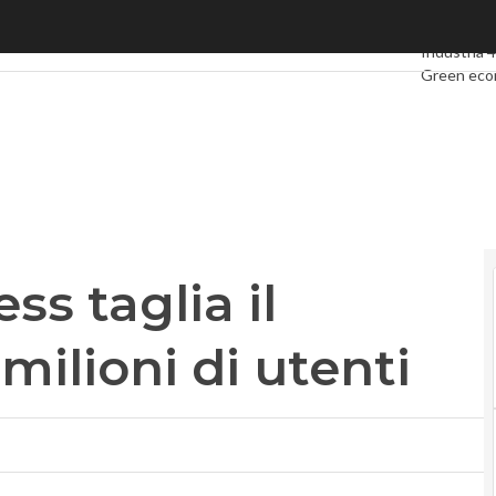
aglia il traguardo dei 50 milioni di utenti
Ultimi artic
Industria 4
Green ec
Videointer
Podcast
Pr
s taglia il
milioni di utenti