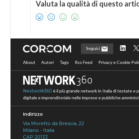
Valuta la qualità di questo arti
Seguici
About
Autori
Tags
Rss Feed
Privacy e Cookie Poli
Nextwork360
è il più grande network in Italia di testate e 
digitale e imprenditoriale nelle imprese e pubbliche amministr
Indirizzo
Via Moretto da Brescia, 22
Milano - Italia
CAP 20133