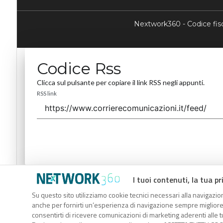
Nextwork360 - Codice fi
Codice Rss
Clicca sul pulsante per copiare il link RSS negli appunti.
RSS link
I tuoi contenuti, la tua pr
Codice Rss
Su questo sito utilizziamo cookie tecnici necessari alla navigazion
Clicca sul pulsante per copiare il link RSS negli appunti.
anche per fornirti un’esperienza di navigazione sempre migliore, p
RSS link
consentirti di ricevere comunicazioni di marketing aderenti alle tu