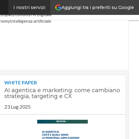
Aggiungi tra i preferiti su Google
I nostri servizi
oli
Digital Economy
Telco
.0
SpacEconomy
PA Digitale
onomy
Intelligenza artificiale
viste
Le Guide di CorCom
ivacy
WHITE PAPER
AI agentica e marketing: come cambiano
strategia, targeting e CX
23 Lug 2025