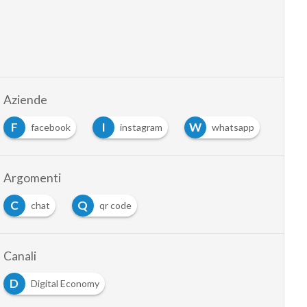
Aziende
F
I
W
facebook
instagram
whatsapp
Argomenti
C
Q
chat
qr code
Canali
D
Digital Economy