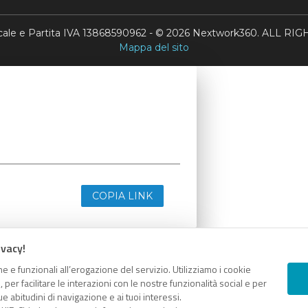
scale e Partita IVA 13868590962 - © 2026 Nextwork360. ALL 
Mappa del sito
COPIA LINK
ivacy!
e e funzionali all’erogazione del servizio. Utilizziamo i cookie
er facilitare le interazioni con le nostre funzionalità social e per
e abitudini di navigazione e ai tuoi interessi.