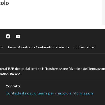
colo
cy
Terms&Conditions Contenuti Specialistici
Cookie Center
portali B2B dedicati ai temi della Trasformazione Digitale e dell’Innovazio
azioni italiane.
Contatti
Contatta il nostro team per maggiori informazioni