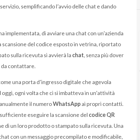
 servizio, semplificando l’avvio delle chat e dando
ena implementata, di avviare una chat con un’azienda
a scansione del codice esposto in vetrina, riportato
ato sulla ricevuta si avvierà la
chat
, senza più dover
 da contattare.
 come una porta d’ingresso digitale che agevola
 oggi, ogni volta che ci si imbatteva in un’attività
manualmente il numero
WhatsApp
ai propri contatti.
 sufficiente eseguire la scansione del
codice QR
ne di un loro prodotto o stampato sulla ricevuta. Una
a chat con un messaggio precompilato e modificabile,