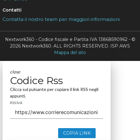
Contatti
Contatta il nostro team per maggiori informazioni
Nextwork360 - Codice fiscale e Partita IVA 13868590962 - ©
2026 Nextwork360. ALL RIGHTS RESERVED. ISP AWS
Mappa del sito
close
Codice Rss
Clicca sul pulsante per copiare il link RSS negli
appunti.
RSS link
COPIA LINK