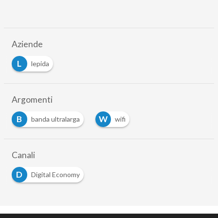
Aziende
L
lepida
Argomenti
B
W
banda ultralarga
wifi
Canali
D
Digital Economy