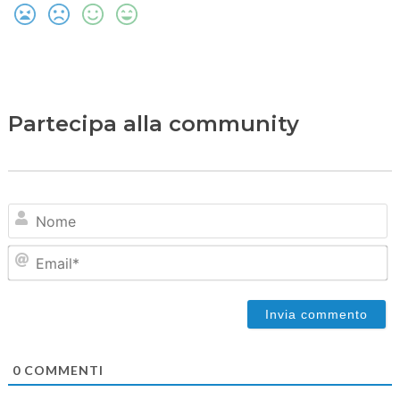
Partecipa alla community
N
Em
0
COMMENTI