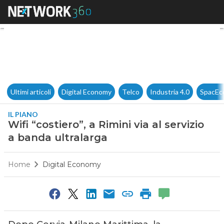
Wifi “costiero”, a Rimini via a
Ultimi articoli
Digital Economy
Telco
Industria 4.0
SpacEc
IL PIANO
Wifi “costiero”, a Rimini via al servizio
a banda ultralarga
Home
Digital Economy