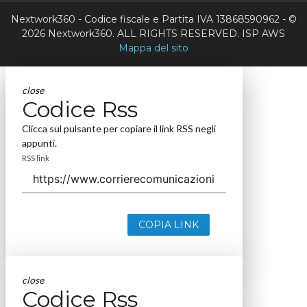
Nextwork360 - Codice fiscale e Partita IVA 13868590962 - ©
2026 Nextwork360. ALL RIGHTS RESERVED. ISP AWS
Mappa del sito
close
Codice Rss
Clicca sul pulsante per copiare il link RSS negli
appunti.
RSS link
COPIA LINK
close
Codice Rss