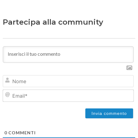
Partecipa alla community
N
Em
0
COMMENTI