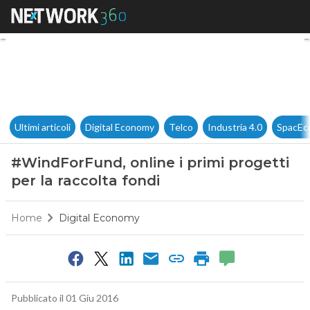
#WindForFund, online i primi p
Ultimi articoli
Digital Economy
Telco
Industria 4.0
SpacEc
#WindForFund, online i primi progetti
per la raccolta fondi
Home
Digital Economy
Pubblicato il 01 Giu 2016