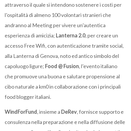
attraverso il quale si intendono sostenere i costi per
l’ospitalità di almeno 100 volontari stranieri che
andranno al Meeting per vivere un’autentica
esperienza di amicizia;
Lanterna 2.0
, per creare un
accesso Free Wifi, con autenticazione tramite social,
alla Lanterna di Genova, noto ed antico simbolo del
capoluogo ligure;
Food @ Fusion
, l’evento italiano
che promuove una buona e salutare propensione al
cibo naturale a km0 in collaborazione con i principali
food blogger italiani.
WindForFund
, insieme a
DeRev
, fornisce supporto e
consulenza nella preparazione e nella diffusione delle