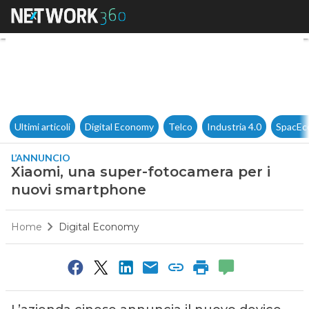
Xiaomi, una super-fotocamer
Ultimi articoli
Digital Economy
Telco
Industria 4.0
SpacEc
L’ANNUNCIO
Xiaomi, una super-fotocamera per i
nuovi smartphone
Home
Digital Economy