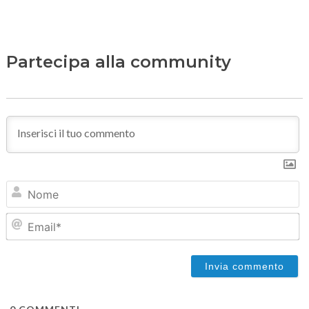
Partecipa alla community
N
Em