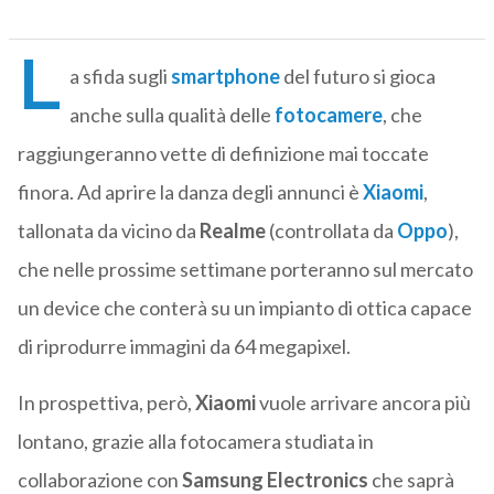
L
a sfida sugli
smartphone
del futuro si gioca
anche sulla qualità delle
fotocamere
, che
raggiungeranno vette di definizione mai toccate
finora. Ad aprire la danza degli annunci è
Xiaomi
,
tallonata da vicino da
Realme
(controllata da
Oppo
),
che nelle prossime settimane porteranno sul mercato
un device che conterà su un impianto di ottica capace
di riprodurre immagini da 64 megapixel.
In prospettiva, però,
Xiaomi
vuole arrivare ancora più
lontano, grazie alla fotocamera studiata in
collaborazione con
Samsung
Electronics
che saprà